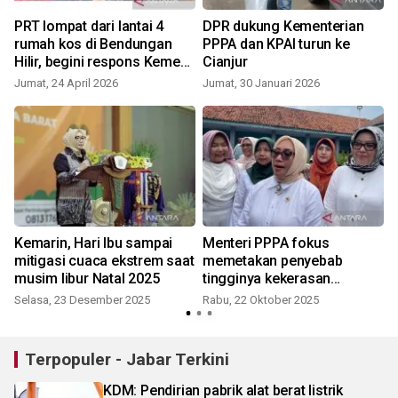
PRT lompat dari lantai 4
DPR dukung Kementerian
rumah kos di Bendungan
PPPA dan KPAI turun ke
p
Hilir, begini respons Kemen
Cianjur
PPPA
Jumat, 24 April 2026
Jumat, 30 Januari 2026
Kemarin, Hari Ibu sampai
Menteri PPPA fokus
t
mitigasi cuaca ekstrem saat
memetakan penyebab
musim libur Natal 2025
tingginya kekerasan
perempuan-anak
Selasa, 23 Desember 2025
Rabu, 22 Oktober 2025
Terpopuler - Jabar Terkini
KDM: Pendirian pabrik alat berat listrik