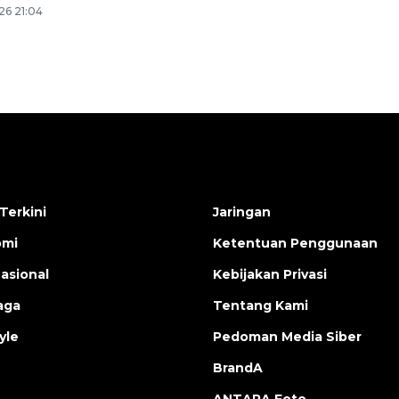
26 21:04
Terkini
Jaringan
omi
Ketentuan Penggunaan
nasional
Kebijakan Privasi
aga
Tentang Kami
yle
Pedoman Media Siber
BrandA