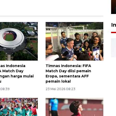
Presiden
29 Juli 2026 01:36
I
nas Indonesia
Timnas Indonesia: FIFA
A Match Day
Match Day diisi pemain
ngan harga mulai
Eropa, sementara AFF
u
pemain lokal
 08:39
23 Mei 2026 08:23