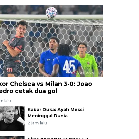
kor Chelsea vs Milan 3-0: Joao
edro cetak dua gol
am lalu
Kabar Duka: Ayah Messi
Meninggal Dunia
2 jam lalu