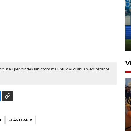
Penutupan latihan bela negara
dan manajerial SPPI di
Balikpapan
31 Juli 2026 18:01
V
g atau pengindeksan otomatis untuk AI di situs web ini tanpa
Taklukkan DPMM FC, Persib
I
LIGA ITALIA
amankan tiket semifinal Piala