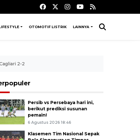
LIFESTYLE
OTOMOTIF LISTRIK
LAINNYA
agliari 2-2
erpopuler
Persib vs Persebaya hari ini,
berikut prediksi susunan
pemain!
6 Agustus 2026 18:46
Klasemen Tim Nasional Sepak