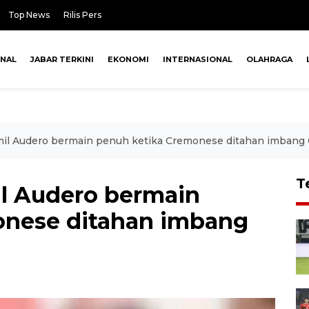
Top News
Rilis Pers
ONAL
JABAR TERKINI
EKONOMI
INTERNASIONAL
OLAHRAGA
 Emil Audero bermain penuh ketika Cremonese ditahan imbang C
T
mil Audero bermain
onese ditahan imbang