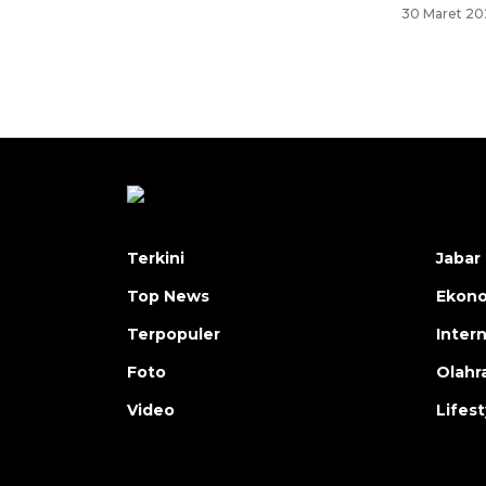
30 Maret 20
Terkini
Jabar 
Top News
Ekon
Terpopuler
Inter
Foto
Olahr
Video
Lifest