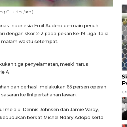
ang Galiartha/am.)
nas Indonesia Emil Audero bermain penuh
i dengan skor 2-2 pada pekan ke-19 Liga Italia
is malam waktu setempat.
kukan tiga penyelamatan, meski harus
ie A.
S
P
ntuhan dan berhasil melakukan 65 persen operan
1 j
 sasaran ke lini pertahanan lawan.
 melalui Dennis Johnsen dan Jamie Vardy,
kedudukan berkat Michel Ndary Adopo serta