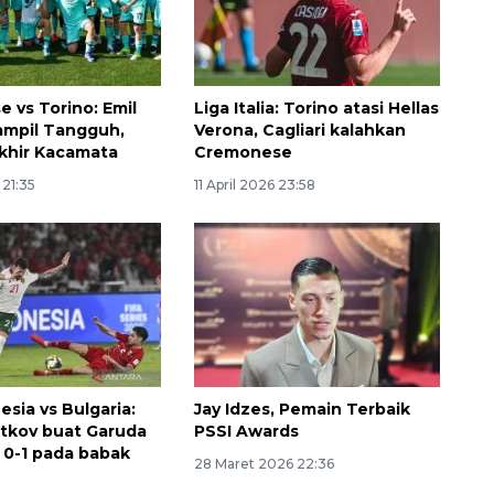
 vs Torino: Emil
Liga Italia: Torino atasi Hellas
ampil Tangguh,
Verona, Cagliari kalahkan
khir Kacamata
Cremonese
 21:35
11 April 2026 23:58
160 ribu sambungan baru
jaringan gas 2026
2026-08-07 18:00:00
esia vs Bulgaria:
Jay Idzes, Pemain Terbaik
etkov buat Garuda
PSSI Awards
l 0-1 pada babak
28 Maret 2026 22:36