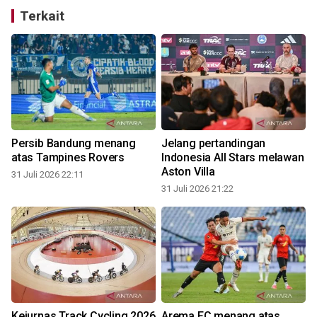
Terkait
Persib Bandung menang
Jelang pertandingan
atas Tampines Rovers
Indonesia All Stars melawan
Aston Villa
31 Juli 2026 22:11
31 Juli 2026 21:22
3
Kejurnas Track Cycling 2026
Arema FC menang atas