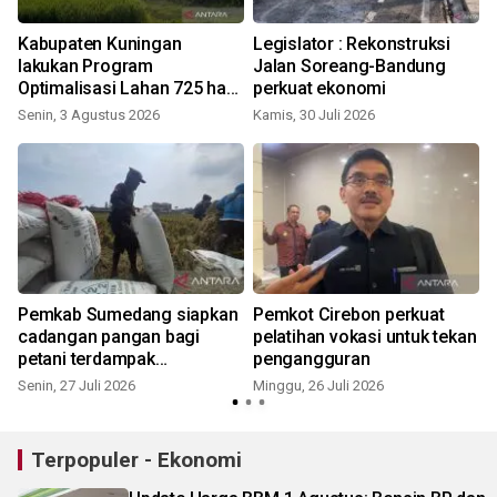
Kabupaten Kuningan
Legislator : Rekonstruksi
lakukan Program
Jalan Soreang-Bandung
Optimalisasi Lahan 725 ha
perkuat ekonomi
pada 2026 untuk pertanian
Senin, 3 Agustus 2026
Kamis, 30 Juli 2026
R
Pemkab Sumedang siapkan
Pemkot Cirebon perkuat
cadangan pangan bagi
pelatihan vokasi untuk tekan
petani terdampak
pengangguran
kekeringan
Senin, 27 Juli 2026
Minggu, 26 Juli 2026
K
Terpopuler - Ekonomi