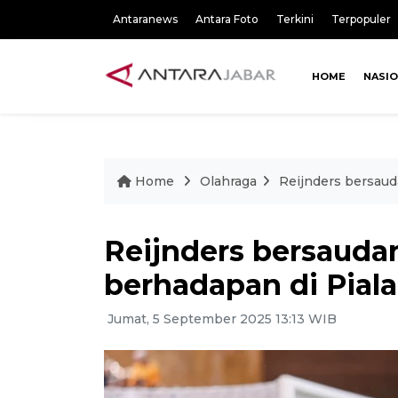
Antaranews
Antara Foto
Terkini
Terpopuler
HOME
NASI
Home
Olahraga
Reijnders bersaud
Reijnders bersaudar
berhadapan di Pial
Jumat, 5 September 2025 13:13 WIB