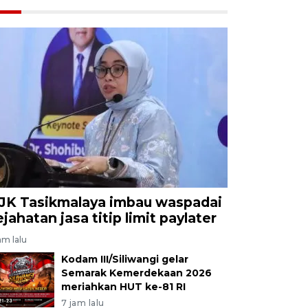
JK Tasikmalaya imbau waspadai
ejahatan jasa titip limit paylater
am lalu
Kodam III/Siliwangi gelar
Semarak Kemerdekaan 2026
meriahkan HUT ke-81 RI
7 jam lalu