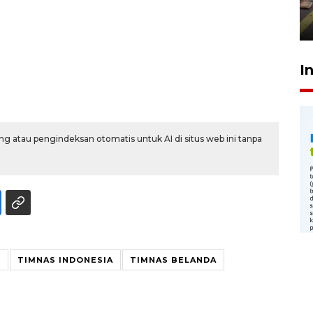
penegak hukum
29 Juli 2026 00:31
I
g atau pengindeksan otomatis untuk AI di situs web ini tanpa
S
TIMNAS INDONESIA
TIMNAS BELANDA