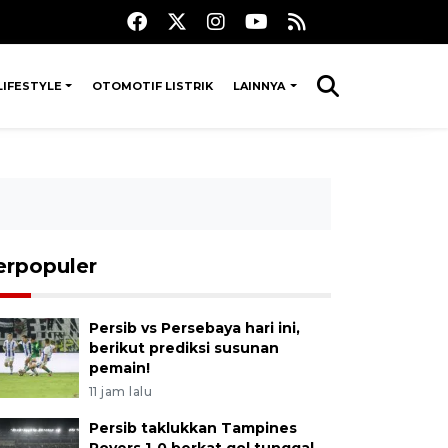
LIFESTYLE
OTOMOTIF LISTRIK
LAINNYA
erpopuler
Persib vs Persebaya hari ini,
berikut prediksi susunan
pemain!
11 jam lalu
Persib taklukkan Tampines