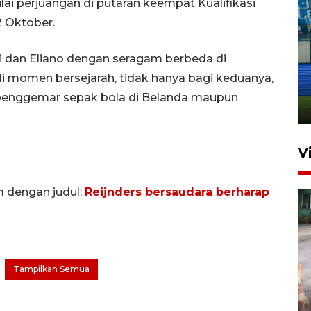
lai perjuangan di putaran keempat Kualifikasi
2 Oktober.
Penutupan latihan bela negara
ani dan Eliano dengan seragam berbeda di
dan manajerial SPPI di
i momen bersejarah, tidak hanya bagi keduanya,
Balikpapan
n penggemar sepak bola di Belanda maupun
31 Juli 2026 18:01
V
m dengan judul:
Reijnders bersaudara berharap
Tampilkan Semua
Pigai: Penangkapan begal
tetap kewenangan aparat