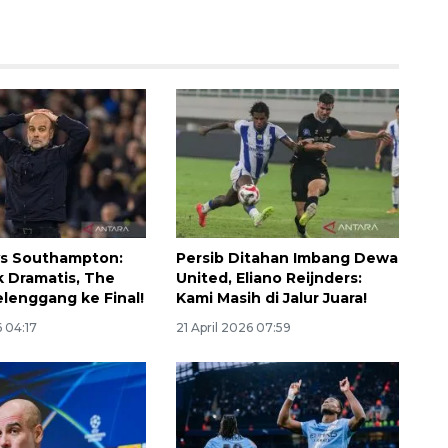
vs Southampton:
Persib Ditahan Imbang Dewa
Memberantas kejahatan
 Dramatis, The
United, Eliano Reijnders:
jalanan Jakarta
elenggang ke Final!
Kami Masih di Jalur Juara!
2026-08-05 18:00:00
6 04:17
21 April 2026 07:59