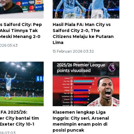
s Salford City: Pep
Hasil Piala FA: Man City vs
 Akui Timnya Tak
Salford City 2-0, The
Meski Menang 2-0
Citizens Melaju ke Putaran
Lima
2026 05:43
15 Februari 2026 03:32
a FA 2025/26:
Klasemen lengkap Liga
r City bantai tim
Inggris: City seri, Arsenal
 Exeter City 10-1
memimpin enam poin di
posisi puncak
026 07:03