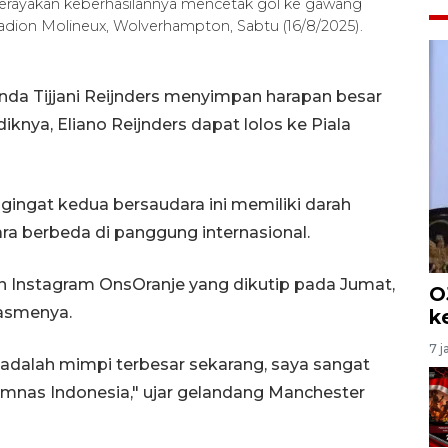
 merayakan keberhasilannya mencetak gol ke gawang
adion Molineux, Wolverhampton, Sabtu (16/8/2025).
da Tijjani Reijnders menyimpan harapan besar
knya, Eliano Reijnders dapat lolos ke Piala
gingat kedua bersaudara ini memiliki darah
ra berbeda di panggung internasional.
 Instagram OnsOranje yang dikutip pada Jumat,
O
iasmenya.
k
7 j
tu adalah mimpi terbesar sekarang, saya sangat
Timnas Indonesia," ujar gelandang Manchester