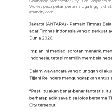
Gelandang Manchester City Tijjani Reijnders
Wolves pada pekan pertama Liga Inggris di St
(mancity.com)
Jakarta (ANTARA) - Pemain Timnas Belan
agar Timnas Indonesia yang diperkuat adi
Dunia 2026.
Impian ini menjadi sorotan menarik, men
Indonesia, tetapi memilih membela nega
Dalam wawancara yang diunggah di akun
Tijjani Reijnders mengungkapkan antus
"Pasti itu akan benar-benar fantastis. I
berharap adik saya bisa lolos bersama 
City tersebut.