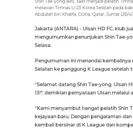
Shin Tae-yong (kiri), saat menjadi pelatih Ti
melawan Timnas U-23 Korea Selatan pada babak
Abdullah bin Khalifa, Doha, Qatar, Jumat (26/
Jakarta (ANTARA) - Ulsan HD FC, klub jua
mengumumkan penunjukan Shin Tae-yong
Selasa.
Pengumuman ini menandai kembalinya m
Selatan ke panggung K League setelah t
“Selamat datang Shin Tae-yong. Ulsan H
13!", demikian pernyataan Ulsan melalui 
“Kami menyambut hangat pelatih Shin 
kejayaan baru. Dengan pengalaman dan
kembali bersinar di K League dan kompeti