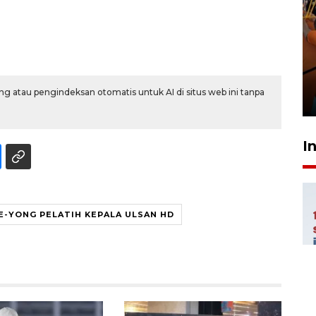
Taklukkan DPMM FC, Persib
amankan tiket semifinal Piala
Presiden
g atau pengindeksan otomatis untuk AI di situs web ini tanpa
29 Juli 2026 01:36
I
E-YONG PELATIH KEPALA ULSAN HD