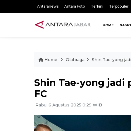
Antaranews
Antara Foto
Terkini
Terpopuler
HOME
NASI
Home
Olahraga
Shin Tae-yong jad
Shin Tae-yong jadi 
FC
Rabu, 6 Agustus 2025 0:29 WIB