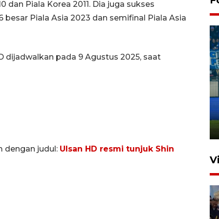
 dan Piala Korea 2011. Dia juga sukses
esar Piala Asia 2023 dan semifinal Piala Asia
D dijadwalkan pada 9 Agustus 2025, saat
Penutupan latihan bela negara
dan manajerial SPPI di
Balikpapan
31 Juli 2026 18:01
m dengan judul:
Ulsan HD resmi tunjuk Shin
V