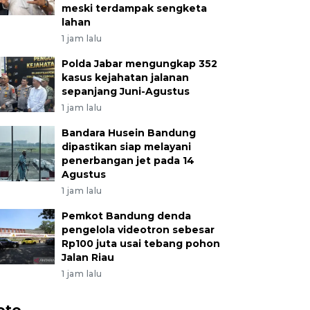
meski terdampak sengketa
lahan
1 jam lalu
Polda Jabar mengungkap 352
kasus kejahatan jalanan
sepanjang Juni-Agustus
1 jam lalu
Bandara Husein Bandung
dipastikan siap melayani
penerbangan jet pada 14
Agustus
1 jam lalu
Pemkot Bandung denda
pengelola videotron sebesar
Rp100 juta usai tebang pohon
Jalan Riau
1 jam lalu
oto