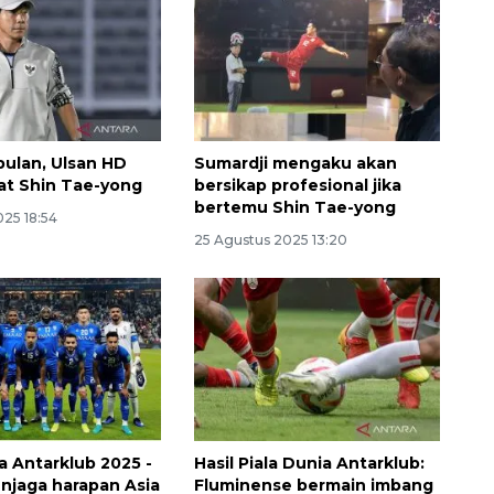
bulan, Ulsan HD
Sumardji mengaku akan
at Shin Tae-yong
bersikap profesional jika
bertemu Shin Tae-yong
025 18:54
25 Agustus 2025 13:20
Ekonomi triwulan II-2026
tumbuh 5,29 persen
a Antarklub 2025 -
Hasil Piala Dunia Antarklub:
2026-08-06 18:45:00
enjaga harapan Asia
Fluminense bermain imbang