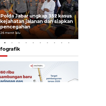
Polda Jabar ungkap 352 kasus
kejahatan jalanan dan siapkan
Jabar jag
pencegahan
tengah d
26 menit lalu
5 Agustus 202
nfografik