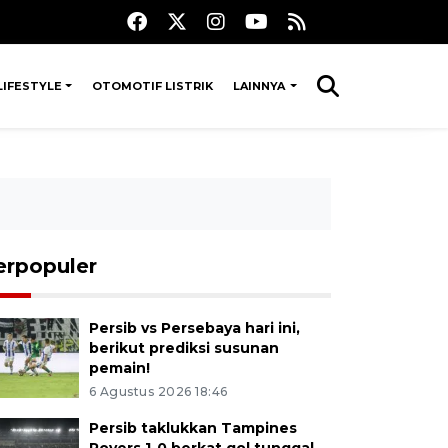
LIFESTYLE
OTOMOTIF LISTRIK
LAINNYA
erpopuler
Persib vs Persebaya hari ini,
berikut prediksi susunan
pemain!
6 Agustus 2026 18:46
Persib taklukkan Tampines