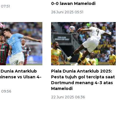
0-0 lawan Mamelodi
 07:51
26 Juni 2025 05:51
a Dunia Antarklub
Piala Dunia Antarklub 2025:
minense vs Ulsan 4-
Pesta tujuh gol tercipta saat
Dortmund menang 4-3 atas
Mamelodi
 09:56
22 Juni 2025 06:36