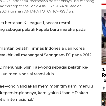
mnas U-23 Indonesia, membawa poster dirinya usai menang
 perempat final Piala Asia U-23 2024 di Stadion
4/2024) dini hari. ANTARA FOTO/HO-PSSI/rwa.
ra bertahan K League 1, secara resmi
 sebagai pelatih kepala baru mereka pada
antan pelatih Timnas Indonesia dan Korea
erakhir kali menangani Seongnam FC pada 2012.
D menunjuk Shin Tae-yong sebagai pelatih ke-
J
akun media sosial resmi klub.
R
"
Tae-yong, yang akan memimpin tim kami menuju
1 j
 kepemimpinannya, kami yakin Ulsan HD akan
si internasional.”