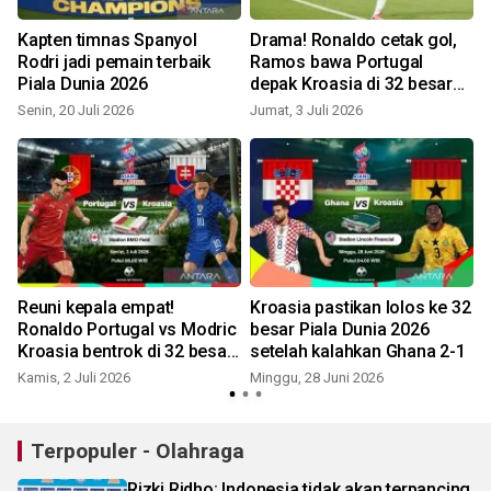
Kapten timnas Spanyol
Drama! Ronaldo cetak gol,
Rodri jadi pemain terbaik
Ramos bawa Portugal
Piala Dunia 2026
depak Kroasia di 32 besar
Piala Dunia 2026
Senin, 20 Juli 2026
Jumat, 3 Juli 2026
R
Reuni kepala empat!
Kroasia pastikan lolos ke 32
Ronaldo Portugal vs Modric
besar Piala Dunia 2026
Kroasia bentrok di 32 besar
setelah kalahkan Ghana 2-1
Piala Dunia 2026
Kamis, 2 Juli 2026
Minggu, 28 Juni 2026
S
Terpopuler - Olahraga
Rizki Ridho: Indonesia tidak akan terpancing