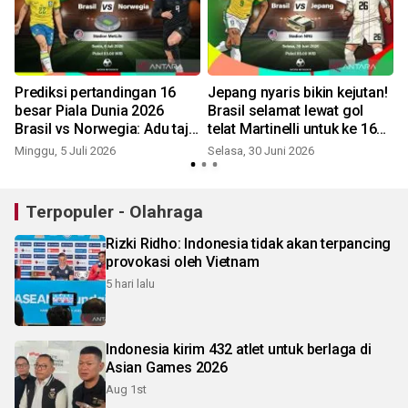
Prediksi pertandingan 16
Jepang nyaris bikin kejutan!
besar Piala Dunia 2026
Brasil selamat lewat gol
Brasil vs Norwegia: Adu taji
telat Martinelli untuk ke 16
Haaland vs Vinicius Jr!
besar Piala Dunia 2026
Minggu, 5 Juli 2026
Selasa, 30 Juni 2026
Terpopuler - Olahraga
Rizki Ridho: Indonesia tidak akan terpancing
provokasi oleh Vietnam
5 hari lalu
Indonesia kirim 432 atlet untuk berlaga di
Asian Games 2026
Aug 1st