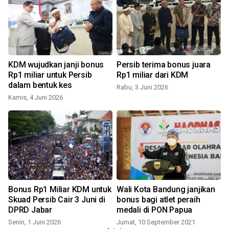
KDM wujudkan janji bonus
Persib terima bonus juara
Rp1 miliar untuk Persib
Rp1 miliar dari KDM
dalam bentuk kes
Rabu, 3 Juni 2026
Kamis, 4 Juni 2026
Bonus Rp1 Miliar KDM untuk
Wali Kota Bandung janjikan
Skuad Persib Cair 3 Juni di
bonus bagi atlet peraih
DPRD Jabar
medali di PON Papua
Senin, 1 Juni 2026
Jumat, 10 September 2021
M