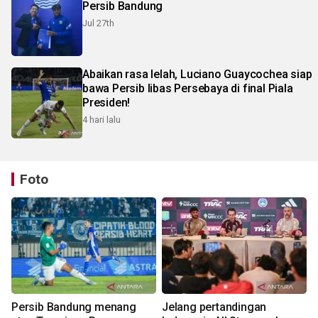
Persib Bandung
Jul 27th
Abaikan rasa lelah, Luciano Guaycochea siap
bawa Persib libas Persebaya di final Piala
Presiden!
4 hari lalu
Foto
Persib Bandung menang
Jelang pertandingan