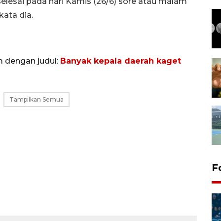
elesai pada hari Kamis (26/6) sore atau malam
kata dia.
m dengan judul:
Banyak kepala daerah kaget
Tampilkan Semua
F