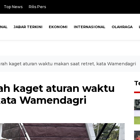
Top News
Rilis Pers
ONAL
JABAR TERKINI
EKONOMI
INTERNASIONAL
OLAHRAGA
rah kaget aturan waktu makan saat retret, kata Wamendagri
T
ah kaget aturan waktu
 kata Wamendagri