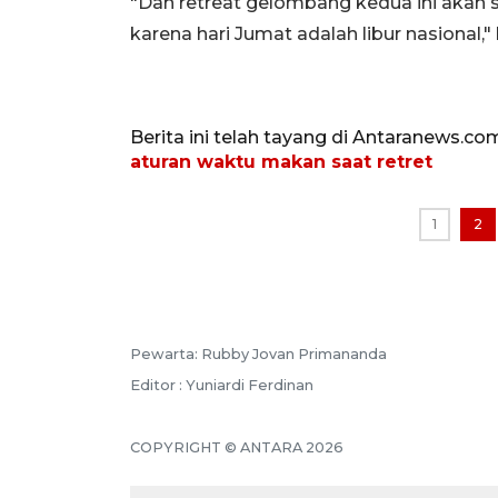
"Dan retreat gelombang kedua ini akan s
karena hari Jumat adalah libur nasional," 
Berita ini telah tayang di Antaranews.co
aturan waktu makan saat retret
1
2
Pewarta: Rubby Jovan Primananda
Editor : Yuniardi Ferdinan
COPYRIGHT © ANTARA 2026