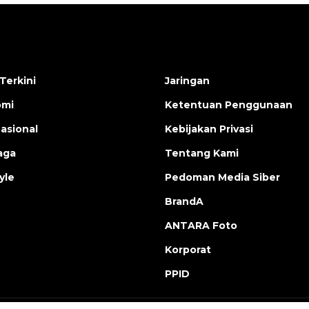
Terkini
Jaringan
omi
Ketentuan Penggunaan
nasional
Kebijakan Privasi
aga
Tentang Kami
yle
Pedoman Media Siber
BrandA
ANTARA Foto
Korporat
PPID