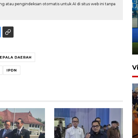
g atau pengindeksan otomatis untuk AI di situs web ini tanpa
Penutupan latihan bela negara
dan manajerial SPPI di
Balikpapan
31 Juli 2026 18:01
EPALA DAERAH
V
IPDN
Taklukkan DPMM FC, Persib
amankan tiket semifinal Piala