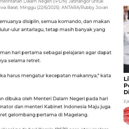
Pemerintahan Dalam Negeri (IPDN) Jatinangor untuk
awa Barat, Minggu (22/6/2025). ANTARA/Rubby Jovan
i, semuanya disiplin, semua komando, dan makan
iulur-ulur antarlagu, tetap masih banyak yang
man hari pertama sebagai pelajaran agar dapat
nya selama retret.
ereka harus mengatur kecepatan makannya," kata
L
P
D
an dibuka oleh Menteri Dalam Negeri pada hari
2 j
inator dan menteri Kabinet Indonesia Maju juga
tret gelombang pertama di Magelang.