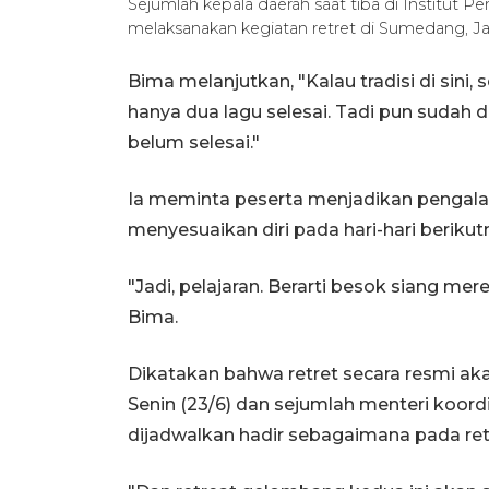
Sejumlah kepala daerah saat tiba di Institut 
melaksanakan kegiatan retret di Sumedang, J
Bima melanjutkan, "Kalau tradisi di sin
hanya dua lagu selesai. Tadi pun sudah d
belum selesai."
Ia meminta peserta menjadikan pengala
menyesuaikan diri pada hari-hari berikut
"Jadi, pelajaran. Berarti besok siang m
Bima.
Dikatakan bahwa retret secara resmi ak
Senin (23/6) dan sejumlah menteri koord
dijadwalkan hadir sebagaimana pada re