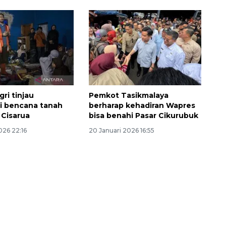
i tinjau
Pemkot Tasikmalaya
i bencana tanah
berharap kehadiran Wapres
 Cisarua
bisa benahi Pasar Cikurubuk
026 22:16
20 Januari 2026 16:55
160 ribu sambungan baru
jaringan gas 2026
2026-08-07 18:00:00