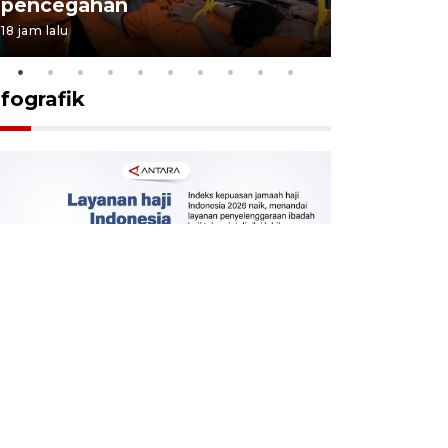
pencegahan
tengah d
18 jam lalu
5 Agustus 202
nfografik