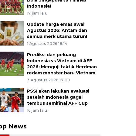
Bola Singapura vs Timnas
Indonesia!
17 jam lalu
Update harga emas awal
Agustus 2026: Antam dan
semua merk utama turun!
1 Agustus 2026 18:14
Prediksi dan peluang
Indonesia vs Vietnam di AFF
2026: Menguji taktik Herdman
redam monster baru Vietnam
3 Agustus 2026 17:00
PSSI akan lakukan evaluasi
setelah Indonesia gagal
tembus semifinal AFF Cup
16 jam lalu
op News