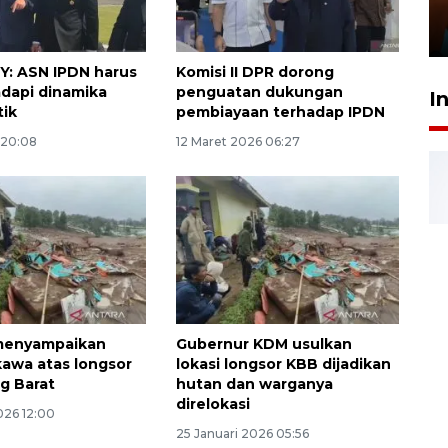
Presiden
29 Juli 2026 01:36
: ASN IPDN harus
Komisi II DPR dorong
adapi dinamika
penguatan dukungan
I
tik
pembiayaan terhadap IPDN
 20:08
12 Maret 2026 06:27
 menyampaikan
Gubernur KDM usulkan
awa atas longsor
lokasi longsor KBB dijadikan
g Barat
hutan dan warganya
direlokasi
026 12:00
25 Januari 2026 05:56