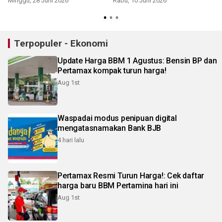
Minggu, 28 Juni 2026
Rabu, 10 Juni 2026
S
Terpopuler - Ekonomi
Update Harga BBM 1 Agustus: Bensin BP dan
Pertamax kompak turun harga!
Aug 1st
Waspadai modus penipuan digital
mengatasnamakan Bank BJB
4 hari lalu
Pertamax Resmi Turun Harga!: Cek daftar
harga baru BBM Pertamina hari ini
Aug 1st