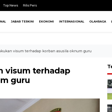
Top News
Rilis Pers
ONAL
JABAR TERKINI
EKONOMI
INTERNASIONAL
OLAHRAGA
lakukan visum terhadap korban asusila oknum guru
T
an visum terhadap
um guru