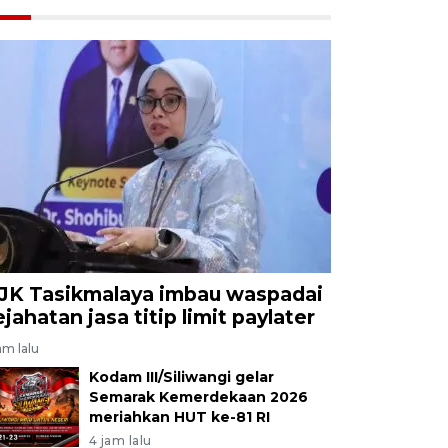
JK Tasikmalaya imbau waspadai
ejahatan jasa titip limit paylater
am lalu
Kodam III/Siliwangi gelar
Semarak Kemerdekaan 2026
meriahkan HUT ke-81 RI
4 jam lalu