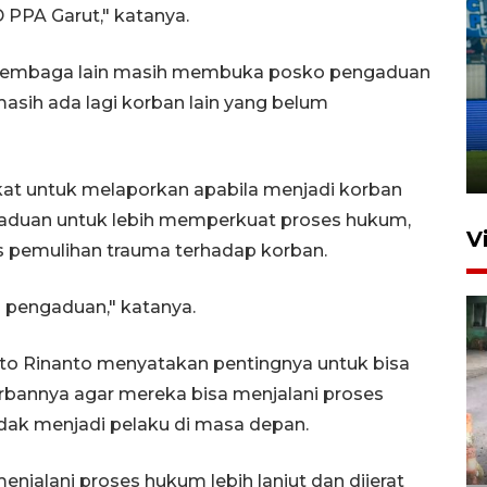
 PPA Garut," katanya.
n lembaga lain masih membuka posko pengaduan
Penutupan latihan bela negara
masih ada lagi korban lain yang belum
dan manajerial SPPI di
Balikpapan
31 Juli 2026 18:01
kat untuk melaporkan apabila menjadi korban
gaduan untuk lebih memperkuat proses hukum,
V
s pemulihan trauma terhadap korban.
 pengaduan," katanya.
Ato Rinanto menyatakan pentingnya untuk bisa
bannya agar mereka bisa menjalani proses
dak menjadi pelaku di masa depan.
Pigai: Penangkapan begal
tetap kewenangan aparat
enjalani proses hukum lebih lanjut dan dijerat