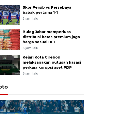
Skor Persib vs Persebaya
babak pertama 1-1
5 jam lalu
Bulog Jabar memperluas
distribusi beras premium jaga
harga sesuai HET
6 jam lalu
Kejari Kota Cirebon
melaksanakan putusan kasasi
perkara korupsi aset PDP
6 jam lalu
oto