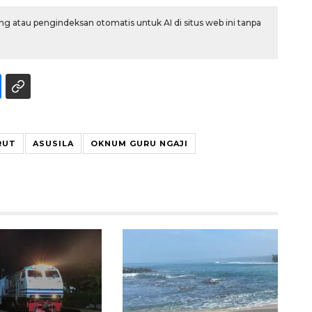
g atau pengindeksan otomatis untuk AI di situs web ini tanpa
RUT
ASUSILA
OKNUM GURU NGAJI
Memberantas kejahatan
jalanan Jakarta
2026-08-05 18:00:00