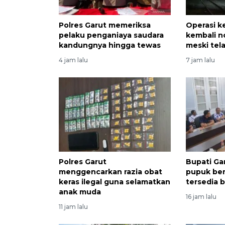
Polres Garut memeriksa
Operasi k
pelaku penganiaya saudara
kembali 
kandungnya hingga tewas
meski tel
4 jam lalu
7 jam lalu
Polres Garut
Bupati Ga
menggencarkan razia obat
pupuk ber
keras ilegal guna selamatkan
tersedia b
anak muda
16 jam lalu
11 jam lalu