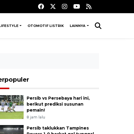
LIFESTYLE
OTOMOTIF LISTRIK
LAINNYA
erpopuler
Persib vs Persebaya hari ini,
berikut prediksi susunan
pemain!
8 jam lalu
Persib taklukkan Tampines