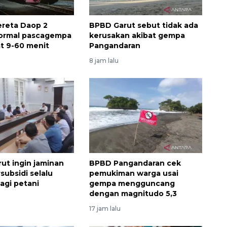
ereta Daop 2
BPBD Garut sebut tidak ada
normal pascagempa
kerusakan akibat gempa
at 9-60 menit
Pangandaran
8 jam lalu
rut ingin jaminan
BPBD Pangandaran cek
subsidi selalu
pemukiman warga usai
agi petani
gempa mengguncang
dengan magnitudo 5,3
17 jam lalu