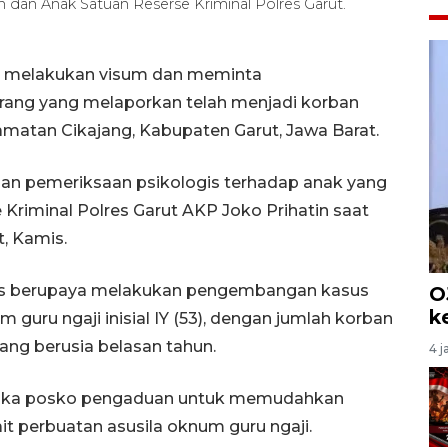
dan Anak Satuan Reserse Kriminal Polres Garut.
ut melakukan visum dan meminta
orang yang melaporkan telah menjadi korban
amatan Cikajang, Kabupaten Garut, Jawa Barat.
 dan pemeriksaan psikologis terhadap anak yang
 Kriminal Polres Garut AKP Joko Prihatin saat
t, Kamis.
erus berupaya melakukan pengembangan kasus
O
k
guru ngaji inisial IY (53), dengan jumlah korban
ng berusia belasan tahun.
4 j
mbuka posko pengaduan untuk memudahkan
t perbuatan asusila oknum guru ngaji.