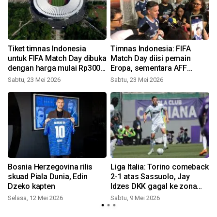
Tiket timnas Indonesia
Timnas Indonesia: FIFA
untuk FIFA Match Day dibuka
Match Day diisi pemain
dengan harga mulai Rp300
Eropa, sementara AFF
ribu
pemain lokal
Sabtu, 23 Mei 2026
Sabtu, 23 Mei 2026
S
i
Bosnia Herzegovina rilis
Liga Italia: Torino comeback
skuad Piala Dunia, Edin
2-1 atas Sassuolo, Jay
Dzeko kapten
Idzes DKK gagal ke zona
Eropa
Selasa, 12 Mei 2026
Sabtu, 9 Mei 2026
S