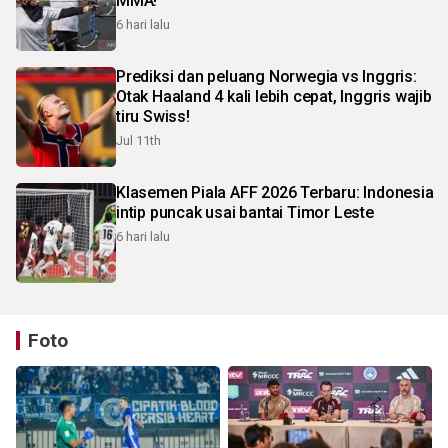
MMA!
6 hari lalu
Prediksi dan peluang Norwegia vs Inggris:
Otak Haaland 4 kali lebih cepat, Inggris wajib
tiru Swiss!
Jul 11th
Klasemen Piala AFF 2026 Terbaru: Indonesia
intip puncak usai bantai Timor Leste
6 hari lalu
Foto