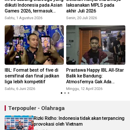
diikuti Indonesia pada Asian
laksanakan MPLS pada
Games 2026, termasuk
akhir Juli 2026
padel dan MMA!
Sabtu, 1 Agustus 2026
Senin, 20 Juli 2026
S
IBL: Format best of five di
Prastawa Happy IBL All-Star
semifinal dan final jadikan
Balik ke Bandung:
liga lebih kompetitif
Atmosfernya Gak Ada
Lawan!
Sabtu, 6 Juni 2026
Minggu, 12 April 2026
Terpopuler - Olahraga
Rizki Ridho: Indonesia tidak akan terpancing
provokasi oleh Vietnam