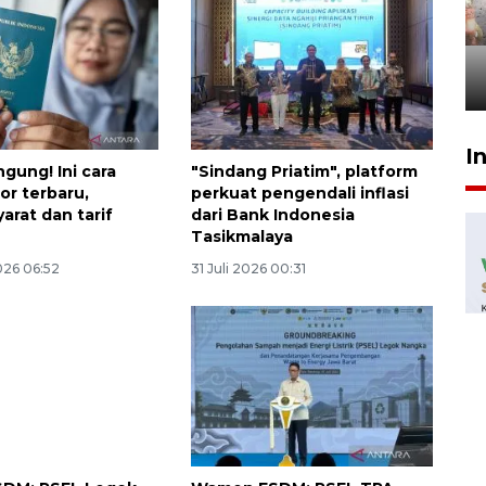
Pigai: Penangkapan begal
tetap kewenangan aparat
penegak hukum
29 Juli 2026 00:31
I
gung! Ini cara
"Sindang Priatim", platform
or terbaru,
perkuat pengendali inflasi
arat dan tarif
dari Bank Indonesia
Tasikmalaya
026 06:52
31 Juli 2026 00:31