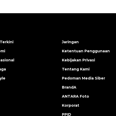
Terkini
Jaringan
omi
Ketentuan Penggunaan
nasional
Kebijakan Privasi
aga
Tentang Kami
yle
Pedoman Media Siber
BrandA
ANTARA Foto
Korporat
PPID