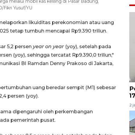
a melalui mobil kas keliling di Pasar Badung,
/Fikri Yusuf/YU
 melaporkan likuiditas perekonomian atau uang
2025 tetap tumbuh mencapai Rp9.390 triliun.
ar 5,2 persen
year on year
(yoy), setelah pada
en (yoy), sehingga tercatat Rp9.390,0 triliun,"
munikasi BI Ramdan Denny Prakoso di Jakarta,
pertumbuhan uang beredar sempit (M1) sebesar
P
1
,4 persen (yoy).
2 j
tama dipengaruhi oleh perkembangan
pada pemerintah pusat.