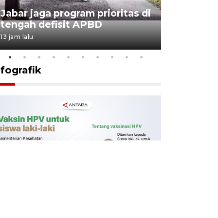
KSP past
Jabar jaga program prioritas di
Sekolah 
tengah defisit APBD
dimulai
13 jam lalu
14 jam lalu
nfografik