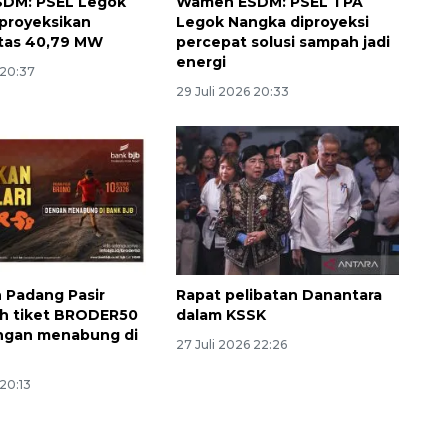
DM: PSEL Legok
Wamen ESDM: PSEL TPA
proyeksikan
Legok Nangka diproyeksi
tas 40,79 MW
percepat solusi sampah jadi
energi
 20:37
29 Juli 2026 20:33
 Padang Pasir
Rapat pelibatan Danantara
Waspadai penyakit saat
ih tiket BRODER50
dalam KSSK
musim kemarau
ngan menabung di
27 Juli 2026 22:26
2026-08-05 12:00:00
 20:13