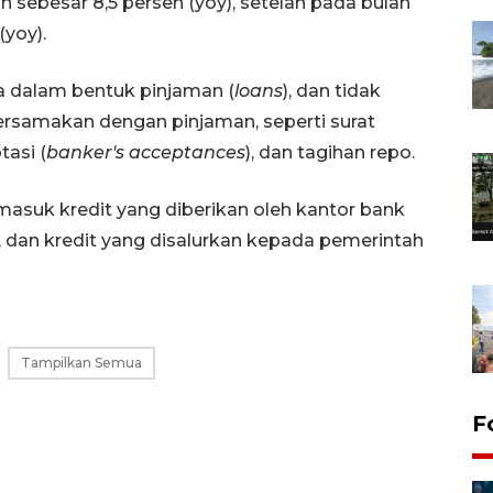
h sebesar 8,5 persen (yoy), setelah pada bulan
yoy).
ya dalam bentuk pinjaman (
loans
), dan tidak
rsamakan dengan pinjaman, seperti surat
tasi (
banker's acceptances
), dan tagihan repo.
ermasuk kredit yang diberikan oleh kantor bank
 dan kredit yang disalurkan kepada pemerintah
Tampilkan Semua
F