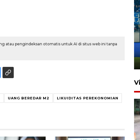
Penutupan latihan bela negara
g atau pengindeksan otomatis untuk AI di situs web ini tanpa
dan manajerial SPPI di
Balikpapan
31 Juli 2026 18:01
V
R
UANG BEREDAR M2
LIKUIDITAS PEREKONOMIAN