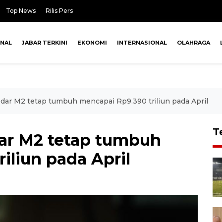
Top News
Rilis Pers
ONAL
JABAR TERKINI
EKONOMI
INTERNASIONAL
OLAHRAGA
edar M2 tetap tumbuh mencapai Rp9.390 triliun pada April
T
dar M2 tetap tumbuh
iliun pada April