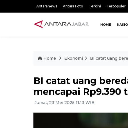
Antaranews
Antara Foto
Terkini
Terpopuler
HOME
NASI
Home
Ekonomi
BI catat uang ber
BI catat uang bere
mencapai Rp9.390 tr
Jumat, 23 Mei 2025 11:13 WIB