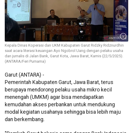
Kepala Dinas Koperasi dan UKM Kabupaten Garut Ridzky Ridznurdhin
saat acara literasi keuangan Ayo Ngobrol Uang dengan pelaku usaha
dan jurnalis di Jalan Bank, Garut Kota, Jawa Barat, Kamis (22/5/2025).
(ANTARA/Feri Purnama)
Garut (ANTARA) -
Pemerintah Kabupaten Garut, Jawa Barat, terus
berupaya mendorong pelaku usaha mikro kecil
menengah (UMKM) agar bisa mendapatkan
kemudahan akses perbankan untuk mendukung
modal kegiatan usahanya sehingga bisa lebih maju
dan berkembang.