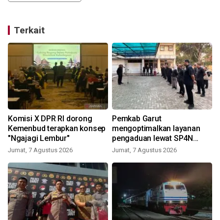
Terkait
Komisi X DPR RI dorong
Pemkab Garut
Kemenbud terapkan konsep
mengoptimalkan layanan
"Ngajagi Lembur"
pengaduan lewat SP4N
LAPOR
Jumat, 7 Agustus 2026
Jumat, 7 Agustus 2026