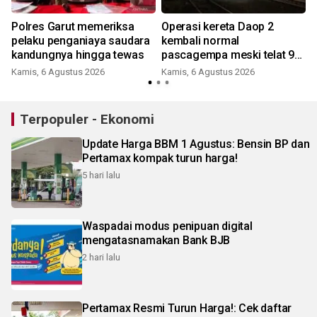
0
Polres Garut memeriksa
Operasi kereta Daop 2
pelaku penganiaya saudara
kembali normal
kandungnya hingga tewas
pascagempa meski telat 9-
60 menit
Kamis, 6 Agustus 2026
Kamis, 6 Agustus 2026
Terpopuler - Ekonomi
Update Harga BBM 1 Agustus: Bensin BP dan
Pertamax kompak turun harga!
5 hari lalu
Waspadai modus penipuan digital
mengatasnamakan Bank BJB
2 hari lalu
Pertamax Resmi Turun Harga!: Cek daftar