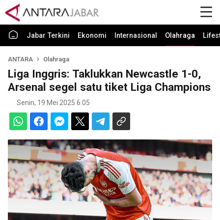
Jabar Terkini
Ekonomi
Internasional
Olahraga
Lifes
ANTARA
Olahraga
Liga Inggris: Taklukkan Newcastle 1-0,
Arsenal segel satu tiket Liga Champions
Senin, 19 Mei 2025 6:05