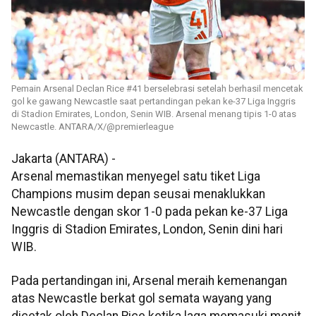
Pemain Arsenal Declan Rice #41 berselebrasi setelah berhasil mencetak
gol ke gawang Newcastle saat pertandingan pekan ke-37 Liga Inggris
di Stadion Emirates, London, Senin WIB. Arsenal menang tipis 1-0 atas
Newcastle. ANTARA/X/@premierleague
Jakarta (ANTARA) -
Arsenal memastikan menyegel satu tiket Liga
Champions musim depan seusai menaklukkan
Newcastle dengan skor 1-0 pada pekan ke-37 Liga
Inggris di Stadion Emirates, London, Senin dini hari
WIB.
Pada pertandingan ini, Arsenal meraih kemenangan
atas Newcastle berkat gol semata wayang yang
dicetak oleh Declan Rice ketika laga memasuki menit