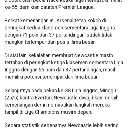
ke-55, demikian catatan Premier League.
Berkat kemenangan ini, Arsenal tetap kokoh di
peringkat kedua klasemen sementara Liga Inggris
dengan 71 poin dari 37 pertandingan, sudah tidak
mungkin terlempar dari posisi lima besar.
Di sisi lain, kekalahan membuat Newcastle masih
tertahan di peringkat ketiga klasemen sementara Liga
Inggris dengan 66 poin dari 37 pertandingan, masih
memiliki potensi terlempar dari lima besar.
Selanjutnya pada pekan ke-38 Liga Inggris, Minggu
(25/5) kontra Everton, Newcastle diwajibkan meraih
kemenangan demi memastikan langkah mereka
tampil di Liga Champions musim depan.
Secara statistik sebenarnya Newcastle lebih sering