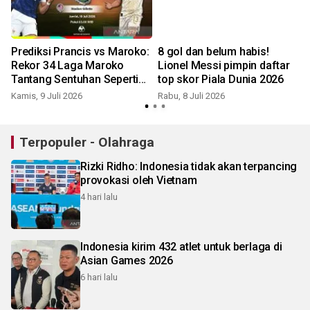
Prediksi Prancis vs Maroko:
8 gol dan belum habis!
Rekor 34 Laga Maroko
Lionel Messi pimpin daftar
i
Tantang Sentuhan Sepertiga
top skor Piala Dunia 2026
Akhir Prancis
Kamis, 9 Juli 2026
Rabu, 8 Juli 2026
M
Terpopuler - Olahraga
Rizki Ridho: Indonesia tidak akan terpancing
provokasi oleh Vietnam
4 hari lalu
Indonesia kirim 432 atlet untuk berlaga di
Asian Games 2026
6 hari lalu