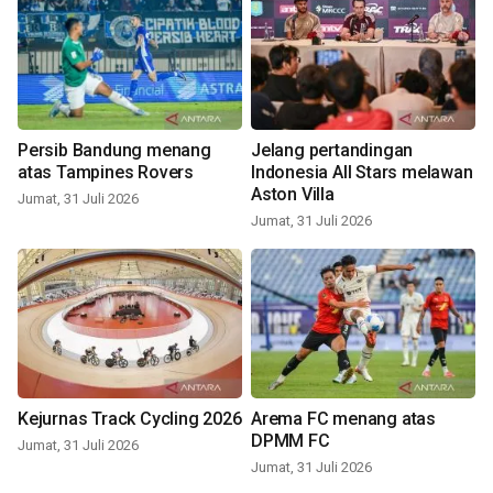
Persib Bandung menang
Jelang pertandingan
atas Tampines Rovers
Indonesia All Stars melawan
Aston Villa
Jumat, 31 Juli 2026
Jumat, 31 Juli 2026
Kejurnas Track Cycling 2026
Arema FC menang atas
DPMM FC
Jumat, 31 Juli 2026
Jumat, 31 Juli 2026