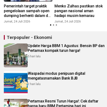
Pemerintah target praktik
Menko Zulhas pastikan stok
pengelolaan sampah open
pangan nasional aman
dumping berhenti dalam dua
hadapi musim kemarau
tahun
Jumat, 24 Juli 2026
Jumat, 24 Juli 2026
K
Terpopuler - Ekonomi
Update Harga BBM 1 Agustus: Bensin BP dan
Pertamax kompak turun harga!
5 hari lalu
Waspadai modus penipuan digital
mengatasnamakan Bank BJB
2 hari lalu
Pertamax Resmi Turun Harga!: Cek daftar
harga baru BBM Pertamina hari ini