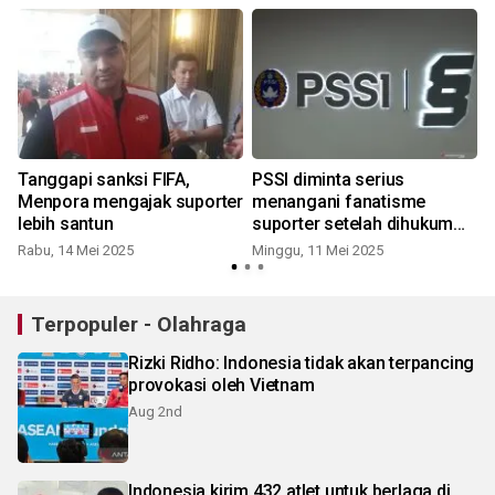
A
Tanggapi sanksi FIFA,
PSSI diminta serius
Menpora mengajak suporter
menangani fanatisme
lebih santun
suporter setelah dihukum
FIFA
Rabu, 14 Mei 2025
Minggu, 11 Mei 2025
S
Terpopuler - Olahraga
Rizki Ridho: Indonesia tidak akan terpancing
provokasi oleh Vietnam
Aug 2nd
Indonesia kirim 432 atlet untuk berlaga di