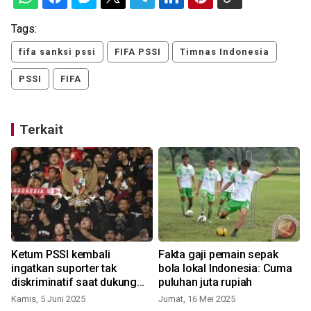
Tags:
fifa sanksi pssi
FIFA PSSI
Timnas Indonesia
PSSI
FIFA
Terkait
Ketum PSSI kembali
Fakta gaji pemain sepak
ingatkan suporter tak
bola lokal Indonesia: Cuma
diskriminatif saat dukung
puluhan juta rupiah
timnas
Kamis, 5 Juni 2025
Jumat, 16 Mei 2025