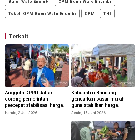
Bumi Walo Enumbi
OPM Bumi Walo Enumbi
Tokoh OPM Bumi Walo Enumbi
OPM
TNI
Terkait
Anggota DPRD Jabar
Kabupaten Bandung
dorong pemerintah
gencarkan pasar murah
percepat stabilisasi harga
guna stabilkan harga
telur dan ayam
pangan
Kamis, 2 Juli 2026
Senin, 15 Juni 2026
S