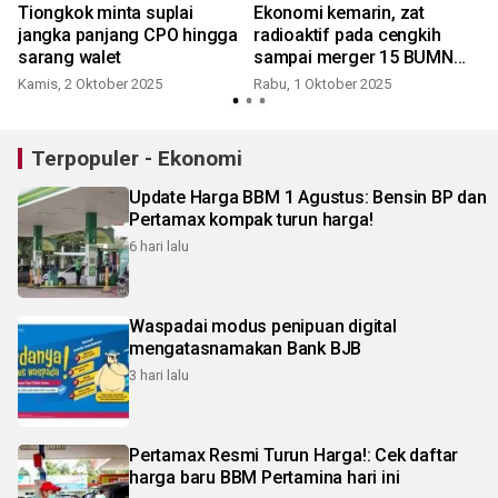
Tiongkok minta suplai
Ekonomi kemarin, zat
jangka panjang CPO hingga
radioaktif pada cengkih
sarang walet
sampai merger 15 BUMN
asuransi
Kamis, 2 Oktober 2025
Rabu, 1 Oktober 2025
R
Terpopuler - Ekonomi
Update Harga BBM 1 Agustus: Bensin BP dan
Pertamax kompak turun harga!
6 hari lalu
Waspadai modus penipuan digital
mengatasnamakan Bank BJB
3 hari lalu
Pertamax Resmi Turun Harga!: Cek daftar
harga baru BBM Pertamina hari ini