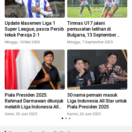
Update klasemen Liga 1
Timnas U17 jalani
Super League, pasca Persib
pemusatan latihan di
tekuk Persija 2-1
Bulgaria, 13 September
J
hadapi Makedonia Utara
Minggu, 10 Mei 2026
Minggu, 7 September 2025
Piala Presiden 2025:
30 nama pemain masuk
Rahmad Darmawan ditunjuk
Liga Indonesia All Star untuk
melatih Liga Indonesia All
Piala Presiden 2025
Star
Senin, 30 Juni 2025
Kamis, 26 Juni 2025