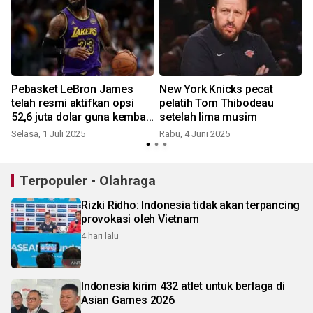
Pebasket LeBron James
New York Knicks pecat
telah resmi aktifkan opsi
pelatih Tom Thibodeau
52,6 juta dolar guna kembali
setelah lima musim
main di Lakers
Selasa, 1 Juli 2025
Rabu, 4 Juni 2025
Terpopuler - Olahraga
Rizki Ridho: Indonesia tidak akan terpancing
provokasi oleh Vietnam
4 hari lalu
Indonesia kirim 432 atlet untuk berlaga di
Asian Games 2026