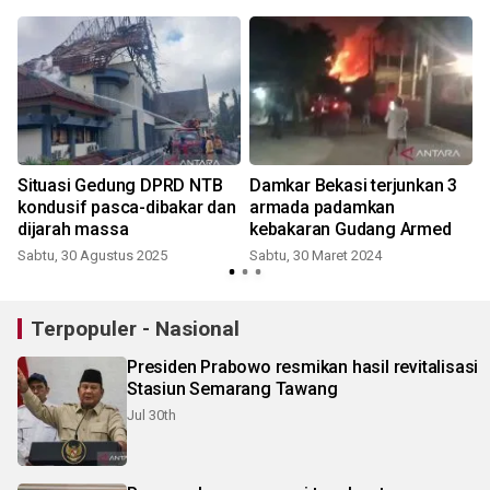
Situasi Gedung DPRD NTB
Damkar Bekasi terjunkan 3
kondusif pasca-dibakar dan
armada padamkan
dijarah massa
kebakaran Gudang Armed
Sabtu, 30 Agustus 2025
Sabtu, 30 Maret 2024
S
Terpopuler - Nasional
Presiden Prabowo resmikan hasil revitalisasi
Stasiun Semarang Tawang
Jul 30th