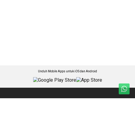
Unduh Mobile Apps untuk iOS dan Android
Jelajahi ANTARA News Jawa Barat
Nasional
Foto
Jabar Terkini
Video
Ekonomi
Ketentuan Penggunaan