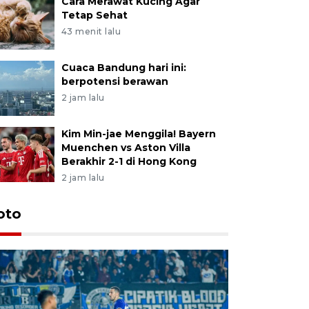
Cara Merawat Kucing Agar
Tetap Sehat
43 menit lalu
Cuaca Bandung hari ini:
berpotensi berawan
2 jam lalu
Kim Min-jae Menggila! Bayern
Muenchen vs Aston Villa
Berakhir 2-1 di Hong Kong
2 jam lalu
oto