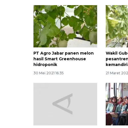
PT Agro Jabar panen melon
Wakil Gub
hasil Smart Greenhouse
pesantre
hidroponik
kemandir
30 Mei 2021 16:35
21 Maret 202