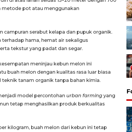
iri di atas lahan seluas 15×20 meter dengan 700
n metode pot atau menggunakan
 campuran serabut kelapa dan pupuk organik.
 terhadap hama, hemat air sekaligus
rta tekstur yang padat dan segar.
kesempatan meninjau kebun melon ini
u buah melon dengan kualitas rasa luar biasa
l teknik tanam organik tanpa bahan kimia.
F
t menjadi model percontohan
urban farming
yang
mun tetap menghasilkan produk berkualitas
r kilogram, buah melon dari kebun ini tetap