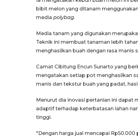
Ia mengatakan kebun buah melon ini berd
bibit melon yang ditanam menggunaka
media
polybag.
Media tanam yang digunakan merupakan
Teknik ini membuat tanaman lebih tahan
menghasilkan buah dengan rasa manis se
Camat Cibitung Encun Sunarto yang ber
mengatakan setiap pot menghasilkan sat
manis dan tekstur buah yang padat, hasi
Menurut dia inovasi pertanian ini dapa
adaptif terhadap keterbatasan lahan na
tinggi.
"Dengan harga jual mencapai Rp50.000 pe