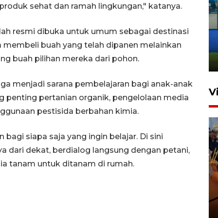
produk sehat dan ramah lingkungan," katanya.
Penutupan latihan bela negara
lah resmi dibuka untuk umum sebagai destinasi
dan manajerial SPPI di
a membeli buah yang telah dipanen melainkan
Balikpapan
g buah pilihan mereka dari pohon.
31 Juli 2026 18:01
i juga menjadi sarana pembelajaran bagi anak-anak
V
ng penting pertanian organik, pengelolaan media
ggunaan pestisida berbahan kimia.
gi siapa saja yang ingin belajar. Di sini
a dari dekat, berdialog langsung dengan petani,
a tanam untuk ditanam di rumah.
Taklukkan DPMM FC, Persib
amankan tiket semifinal Piala
Presiden