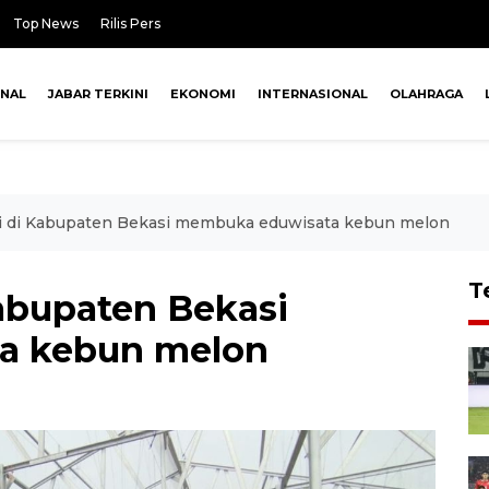
Top News
Rilis Pers
ONAL
JABAR TERKINI
EKONOMI
INTERNASIONAL
OLAHRAGA
i di Kabupaten Bekasi membuka eduwisata kebun melon
T
abupaten Bekasi
a kebun melon