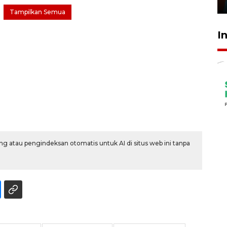
29 Juli 2026 01:36
Tampilkan Semua
I
g atau pengindeksan otomatis untuk AI di situs web ini tanpa