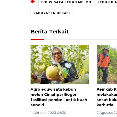
EDUWISATA KEBUN MELON
KEBUN BU
KABUPATEN BEKASI
Berita Terkait
Agro eduwisata kebun
Pemkab K
melon Cimahpar Bogor
melakuka
fasilitasi pembeli petik buah
sekat baka
sendiri
karhutla
11 Oktober 2023 06:30
7 Agustus 2