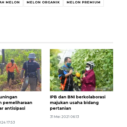
AH MELON
MELON ORGANIK
MELON PREMIUM
Awas penipuan berbasis AI
2026-08-07 13:45:00
uningan
IPB dan BNI berkolaborasi
n pemeliharaan
majukan usaha bidang
r antisipasi
pertanian
31 Mei 2021 06:13
024 17:53