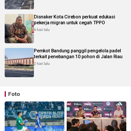
Disnaker Kota Cirebon perkuat edukasi
pekerja migran untuk cegah TPPO
6 hari lalu
Pemkot Bandung panggil pengelola padel
terkait penebangan 10 pohon di Jalan Riau
2 hari lalu
Foto