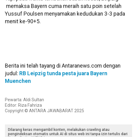
memaksa Bayern cuma meraih satu poin setelah
Yussuf Poulsen menyamakan kedudukan 3-3 pada
menit ke-90+5.
Berita ini telah tayang di Antaranews.com dengan
judul:
RB Leipzig tunda pesta juara Bayern
Muenchen
Pewarta: Aldi Sultan
Editor: Riza Fahriza
Copyright © ANTARA JAWABARAT 2025
Dilarang keras mengambil konten, melakukan crawling atau
pengindeksan otomatis untuk AI di situs web ini tanpa izin tertulis dari