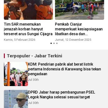
Tim SAR menemukan
Pemkab Cianjur
jenazah korban hanyut
memperkuat kesiapsiagaan
terseret arus Sungai Cijagra
libatkan desa dan
kecamatan
Kamis, 5 Februari 2026
Jumat, 12 Desember 2025
Terpopuler - Jabar Terkini
KDM: Pendirian pabrik alat berat listrik
pertama Indonesia di Karawang bisa tekan
pengadaan
Jul 30th
DPRD Jabar harap pembangunan PSEL
Legok Nangka selesai sesuai target
Jul 30th