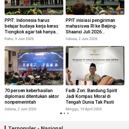
PPIT: Indonesia harus
PPIT inisiasi pengiriman
l
belajar budaya kerja keras
mahasiswa RI ke Beijing-
Tiongkok agar tak hanya
Shaanxi Juli 2026
jadi pasar
mendatang
Rabu, 3 Juni 2026
Selasa, 2 Juni 2026
R
70 persen keberhasilan
Fadli Zon: Bandung Spirit
diplomasi ditentukan aktor
Jadi Kompas Moral di
nonpemerintah
Tengah Dunia Tak Pasti
Selasa, 2 Juni 2026
Minggu, 19 April 2026
Terpopuler - Nasional