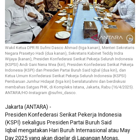
Wakil Ketua DPR RI Sufmi Dasco Ahmad (tiga kanan), Menteri Sekretaris
Negara Prasetyo Hadi (dua kanan), Sekretaris Kabinet Teddy Indra
Wijaya (kanan), Presiden Konfederasi Serikat Pekerja Seluruh Indonesia
(KSPSI) Andi Gani Nena Wea (kiri), Presiden Konfederasi Serikat Pekerja
Indonesia (KSPI) dan Presiden Partai Buruh Said Iqbal (dua kiri), dan
Ketua Umum Konfederasi Serikat Pekerja Seluruh Indonesia (KSPSI)
Pembaruan Jumhur Hidayat (tiga kiri) bersilaturahmi dan berdiskusi
membahas Satgas PHK, di Kompleks Istana, Jakarta, Rabu (16/4/2025).
ANTARA/HO-Instagram @sufmi_dasco.
Jakarta (ANTARA) -
Presiden Konfederasi Serikat Pekerja Indonesia
(KSPI) sekaligus Presiden Partai Buruh Said
Iqbal mengatakan Hari Buruh Internasional atau May
Day 2025 yang akan digelar di Lapangan Monas,