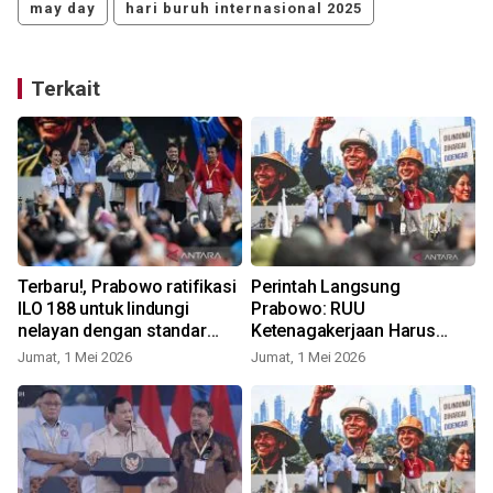
may day
hari buruh internasional 2025
Terkait
Terbaru!, Prabowo ratifikasi
Perintah Langsung
ILO 188 untuk lindungi
Prabowo: RUU
i
nelayan dengan standar
Ketenagakerjaan Harus
internasional
Kelar Tahun Ini!
Jumat, 1 Mei 2026
Jumat, 1 Mei 2026
K