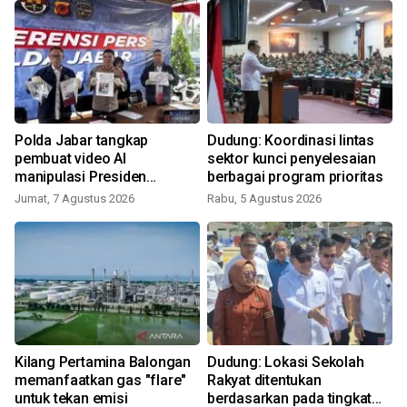
Polda Jabar tangkap
Dudung: Koordinasi lintas
pembuat video AI
sektor kunci penyelesaian
manipulasi Presiden
berbagai program prioritas
Prabowo
Jumat, 7 Agustus 2026
Rabu, 5 Agustus 2026
Kilang Pertamina Balongan
Dudung: Lokasi Sekolah
memanfaatkan gas "flare"
Rakyat ditentukan
untuk tekan emisi
berdasarkan pada tingkat