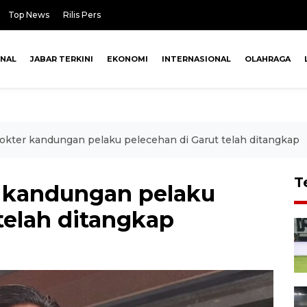
Top News
Rilis Pers
ONAL
JABAR TERKINI
EKONOMI
INTERNASIONAL
OLAHRAGA
Dokter kandungan pelaku pelecehan di Garut telah ditangkap
T
r kandungan pelaku
telah ditangkap