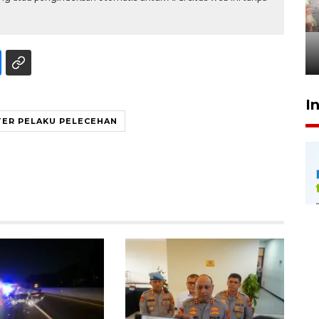
Pigai: Penangkapan begal
tetap kewenangan aparat
penegak hukum
29 Juli 2026 00:31
I
ER PELAKU PELECEHAN