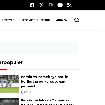
LIFESTYLE
OTOMOTIF LISTRIK
LAINNYA
erpopuler
Persib vs Persebaya hari ini,
berikut prediksi susunan
pemain!
1 jam lalu
Persib taklukkan Tampines