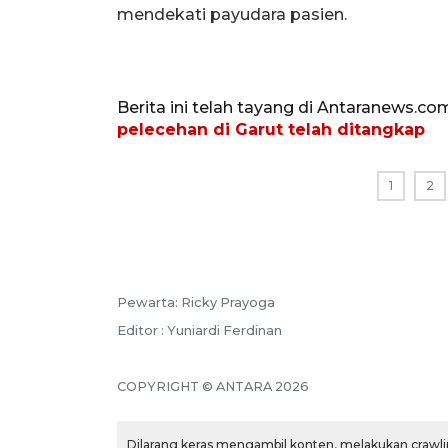
mendekati payudara pasien.
Berita ini telah tayang di Antaranews.co
pelecehan di Garut telah ditangkap
1
2
Pewarta: Ricky Prayoga
Editor : Yuniardi Ferdinan
COPYRIGHT © ANTARA 2026
Dilarang keras mengambil konten, melakukan crawlin