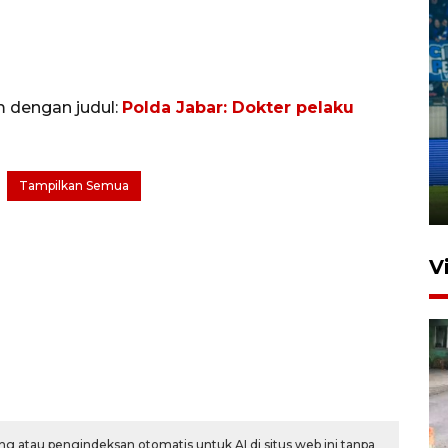
m dengan judul:
Polda Jabar: Dokter pelaku
Penutupan latihan bela negara
dan manajerial SPPI di
Balikpapan
Tampilkan Semua
31 Juli 2026 18:01
V
g atau pengindeksan otomatis untuk AI di situs web ini tanpa