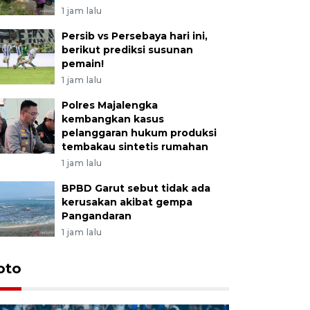
1 jam lalu
Persib vs Persebaya hari ini,
berikut prediksi susunan
pemain!
1 jam lalu
Polres Majalengka
kembangkan kasus
pelanggaran hukum produksi
tembakau sintetis rumahan
1 jam lalu
BPBD Garut sebut tidak ada
kerusakan akibat gempa
Pangandaran
1 jam lalu
oto