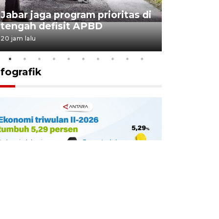
KSP past
Jabar jaga program prioritas di
Sekolah 
tengah defisit APBD
dimulai
20 jam lalu
21 jam lalu
nfografik