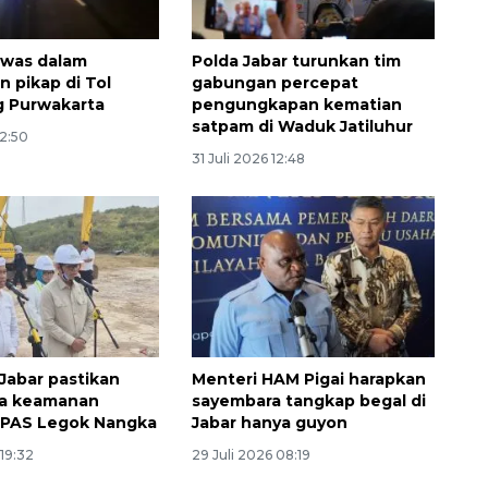
ewas dalam
Polda Jabar turunkan tim
n pikap di Tol
gabungan percepat
g Purwakarta
pengungkapan kematian
satpam di Waduk Jatiluhur
12:50
31 Juli 2026 12:48
Memberantas kejahatan
jalanan Jakarta
Jabar pastikan
Menteri HAM Pigai harapkan
2026-08-05 18:00:00
ga keamanan
sayembara tangkap begal di
PPAS Legok Nangka
Jabar hanya guyon
 19:32
29 Juli 2026 08:19