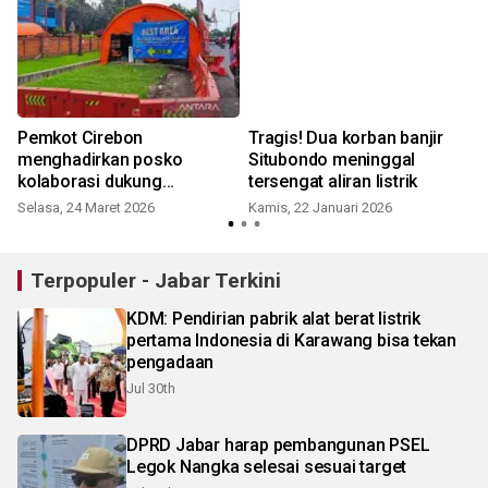
Pemkot Cirebon
Tragis! Dua korban banjir
i
menghadirkan posko
Situbondo meninggal
kolaborasi dukung
tersengat aliran listrik
kelancaran arus balik
Selasa, 24 Maret 2026
Kamis, 22 Januari 2026
R
Terpopuler - Jabar Terkini
KDM: Pendirian pabrik alat berat listrik
pertama Indonesia di Karawang bisa tekan
pengadaan
Jul 30th
DPRD Jabar harap pembangunan PSEL
Legok Nangka selesai sesuai target