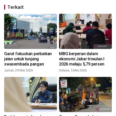
Terkait
Garut fokuskan perbaikan
MBG berperan dalam
jalan untuk tunjang
ekonomi Jabar triwulan I
swasembada pangan
2026 melaju 5,79 persen
Jumat, 29 Mei 2026
Selasa, 5 Mei 2026
S