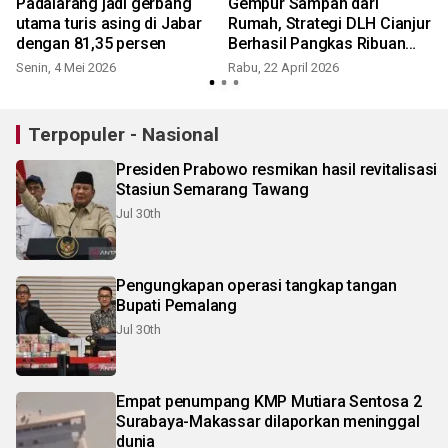
Padalarang jadi gerbang
Gempur Sampah dari
utama turis asing di Jabar
Rumah, Strategi DLH Cianjur
dengan 81,35 persen
Berhasil Pangkas Ribuan
Ton
Senin, 4 Mei 2026
Rabu, 22 April 2026
S
Terpopuler - Nasional
Presiden Prabowo resmikan hasil revitalisasi
Stasiun Semarang Tawang
Jul 30th
Pengungkapan operasi tangkap tangan
Bupati Pemalang
Jul 30th
Empat penumpang KMP Mutiara Sentosa 2
Surabaya-Makassar dilaporkan meninggal
dunia