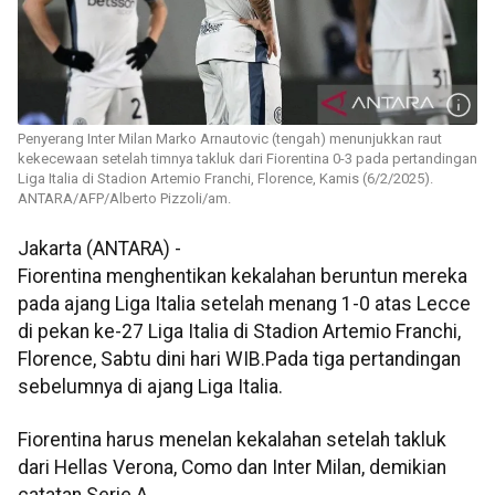
Penyerang Inter Milan Marko Arnautovic (tengah) menunjukkan raut
kekecewaan setelah timnya takluk dari Fiorentina 0-3 pada pertandingan
Liga Italia di Stadion Artemio Franchi, Florence, Kamis (6/2/2025).
ANTARA/AFP/Alberto Pizzoli/am.
Jakarta (ANTARA) -
Fiorentina menghentikan kekalahan beruntun mereka
pada ajang Liga Italia setelah menang 1-0 atas Lecce
di pekan ke-27 Liga Italia di Stadion Artemio Franchi,
Florence, Sabtu dini hari WIB.Pada tiga pertandingan
sebelumnya di ajang Liga Italia.
Fiorentina harus menelan kekalahan setelah takluk
dari Hellas Verona, Como dan Inter Milan, demikian
catatan Serie A.