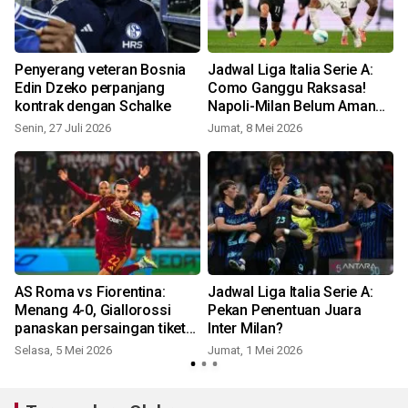
Penyerang veteran Bosnia
Jadwal Liga Italia Serie A:
:
Edin Dzeko perpanjang
Como Ganggu Raksasa!
kontrak dengan Schalke
Napoli-Milan Belum Aman
ke Liga Champions
Senin, 27 Juli 2026
Jumat, 8 Mei 2026
M
AS Roma vs Fiorentina:
Jadwal Liga Italia Serie A:
Menang 4-0, Giallorossi
Pekan Penentuan Juara
panaskan persaingan tiket
Inter Milan?
UCL Italia
Selasa, 5 Mei 2026
Jumat, 1 Mei 2026
S