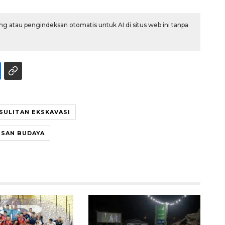
g atau pengindeksan otomatis untuk AI di situs web ini tanpa
SULITAN EKSKAVASI
ISAN BUDAYA
Vaksin HPV untuk siswa laki-
laki
2026-08-06 06:30:00