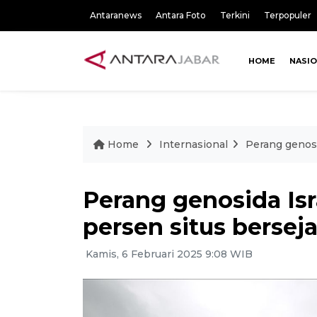
Antaranews
Antara Foto
Terkini
Terpopuler
HOME
NASI
Home
Internasional
Perang genosi
Perang genosida Is
persen situs bersej
Kamis, 6 Februari 2025 9:08 WIB