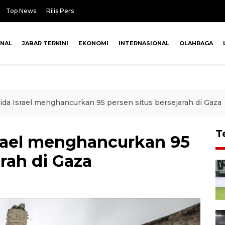
Top News
Rilis Pers
ONAL
JABAR TERKINI
EKONOMI
INTERNASIONAL
OLAHRAGA
da Israel menghancurkan 95 persen situs bersejarah di Gaza
T
rael menghancurkan 95
arah di Gaza