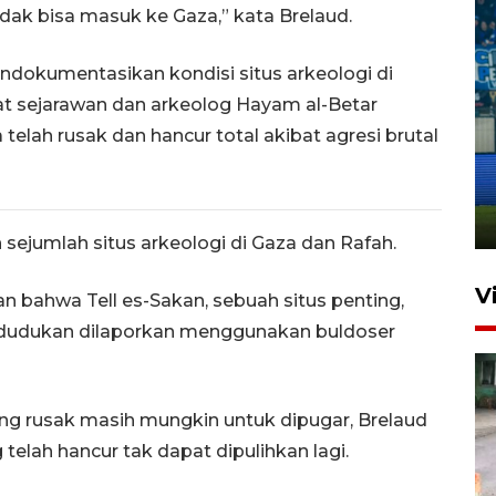
dak bisa masuk ke Gaza,” kata Brelaud.
ndokumentasikan kondisi situs arkeologi di
at sejarawan dan arkeolog Hayam al-Betar
 telah rusak dan hancur total akibat agresi brutal
Penutupan latihan bela negara
dan manajerial SPPI di
Balikpapan
31 Juli 2026 18:01
 sejumlah situs arkeologi di Gaza dan Rafah.
V
n bahwa Tell es-Sakan, sebuah situs penting,
ndudukan dilaporkan menggunakan buldoser
ng rusak masih mungkin untuk dipugar, Brelaud
elah hancur tak dapat dipulihkan lagi.