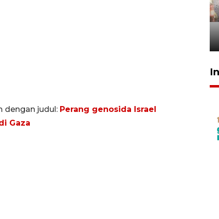
Pigai: Penangkapan begal
tetap kewenangan aparat
penegak hukum
29 Juli 2026 00:31
I
m dengan judul:
Perang genosida Israel
di Gaza