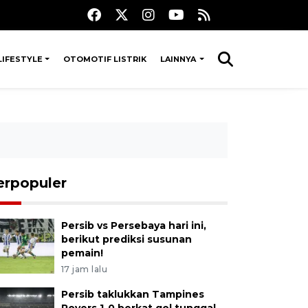
LIFESTYLE
OTOMOTIF LISTRIK
LAINNYA
erpopuler
Persib vs Persebaya hari ini,
berikut prediksi susunan
pemain!
17 jam lalu
Persib taklukkan Tampines