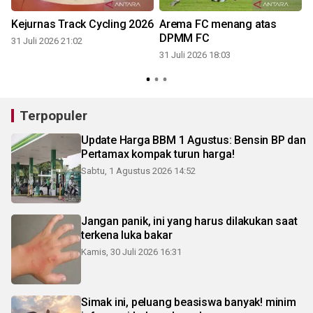
Kejurnas Track Cycling 2026
Arema FC menang atas
DPMM FC
31 Juli 2026 21:02
31 Juli 2026 18:03
3
Terpopuler
Update Harga BBM 1 Agustus: Bensin BP dan
Pertamax kompak turun harga!
Sabtu, 1 Agustus 2026 14:52
Jangan panik, ini yang harus dilakukan saat
terkena luka bakar
Kamis, 30 Juli 2026 16:31
Simak ini, peluang beasiswa banyak! minim