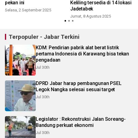
pekan ini
Keliling tersedia di 14 lokasi
Jadetabek
i
Selasa, 2 September 2025
Jumat, 8 Agustus 2025
S
Terpopuler - Jabar Terkini
KDM: Pendirian pabrik alat berat listrik
pertama Indonesia di Karawang bisa tekan
pengadaan
Jul 30th
DPRD Jabar harap pembangunan PSEL
Legok Nangka selesai sesuai target
Jul 30th
Legislator : Rekonstruksi Jalan Soreang-
Bandung perkuat ekonomi
Jul 30th