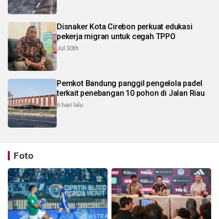
Disnaker Kota Cirebon perkuat edukasi
pekerja migran untuk cegah TPPO
Jul 30th
Pemkot Bandung panggil pengelola padel
terkait penebangan 10 pohon di Jalan Riau
6 hari lalu
Foto