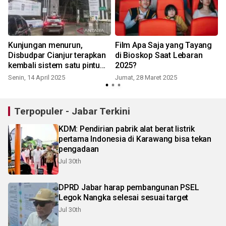
Kunjungan menurun,
Film Apa Saja yang Tayang
Disbudpar Cianjur terapkan
di Bioskop Saat Lebaran
kembali sistem satu pintu
2025?
wisata Cibodas
Senin, 14 April 2025
Jumat, 28 Maret 2025
S
Terpopuler - Jabar Terkini
KDM: Pendirian pabrik alat berat listrik
pertama Indonesia di Karawang bisa tekan
pengadaan
Jul 30th
DPRD Jabar harap pembangunan PSEL
Legok Nangka selesai sesuai target
Jul 30th