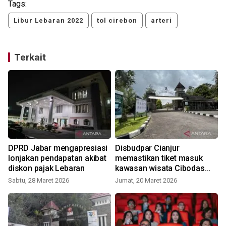
Tags:
Libur Lebaran 2022
tol cirebon
arteri
Terkait
n
DPRD Jabar mengapresiasi
Disbudpar Cianjur
lonjakan pendapatan akibat
memastikan tiket masuk
diskon pajak Lebaran
kawasan wisata Cibodas
gratis
Sabtu, 28 Maret 2026
Jumat, 20 Maret 2026